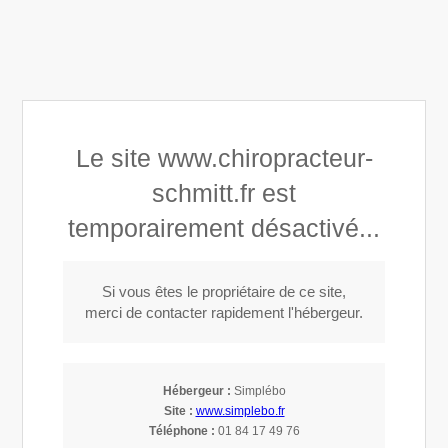
Maud Schmitt Diaz
Le site www.chiropracteur-
Centre chiropratique du Golfe
schmitt.fr est
temporairement désactivé...
Appeler
Si vous êtes le propriétaire de ce site,
merci de contacter rapidement l'hébergeur.
Maud Schmitt Diaz
Hébergeur :
Simplébo
Site :
www.simplebo.fr
Mal de dos, douleurs articulaires,
Téléphone :
01 84 17 49 76