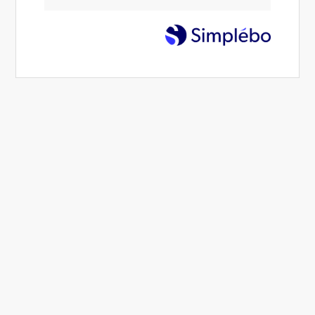
migraines, tensions ?
Prendre rendez-vous
Maud Schmitt Diaz, chiropracteur à Cogolin
Hernies discales non chirurgicales,
douleurs lombaires, douleurs cervicales,
mal aux genoux, douleur machoire ?
Maud Schmitt Diaz, chiropracteur à Cogolin, vous ouvre les
portes de son cabinet de chiropraxie.
La chiropraxie, parfois appelée chiropractie ou méthode