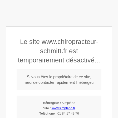
Maud Schmitt Diaz
Le site www.chiropracteur-
Centre chiropratique du Golfe
schmitt.fr est
temporairement désactivé...
Appeler
Si vous êtes le propriétaire de ce site,
merci de contacter rapidement l'hébergeur.
Mentions légales
Hébergeur :
Simplébo
En cas d'abus constaté, le visiteur doit contacter l'entreprise
Site :
www.simplebo.fr
chargée d'héberger ce site via ce formulaire.
Téléphone :
01 84 17 49 76