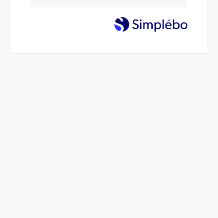
Nom
Prénom
Téléphone
Email
Signaler un abus
Message