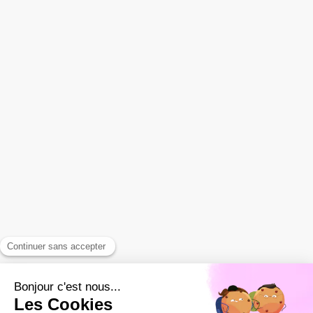
Luc
Présentation
Patients
Prévention
Symptômes traités
Maud Schmitt Diaz chiropracteur
Maison de Santé Pluridisciplinaire
9 bd de Lattre de Tassigny
83310
Cogolin
Afficher le téléphone
Les
Lundi
et
Jeudi
de
9h
à
16h
Les
Mardi
et
Vendredi
de
9h
à
20h
Le
Samedi
de
8h
à
14h
Prendre rendez-vous