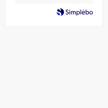
Cyphoses, douleurs cervicales, douleurs
dorsales, perte de force dans les mains,
douleurs aux hanches ?
Maud Schmitt diaz, chiropracteur à Cogolin, est heureuse de
vous recevoir dans son cabinet chiropratique.
La chiropraxie, souvent dite activité chiropratique ou pratique
chiropratique, est une profession majeure de la santé, avec
plus de 100 000 chiropracteurs dans le monde.
Contacter Maud Schmitt Diaz,
chiropracteur