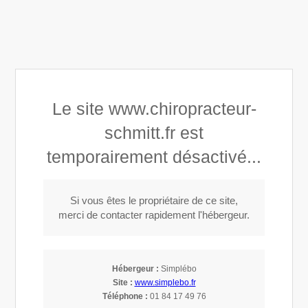
Maud Schmitt Diaz
Le site www.chiropracteur-
Centre chiropratique du Golfe
schmitt.fr est
temporairement désactivé...
Appeler
Si vous êtes le propriétaire de ce site,
merci de contacter rapidement l'hébergeur.
Chiropracteur à Gonfaron (83590)
Hébergeur :
Simplébo
Chiropracteur à Gonfaron
Site :
www.simplebo.fr
Téléphone :
01 84 17 49 76